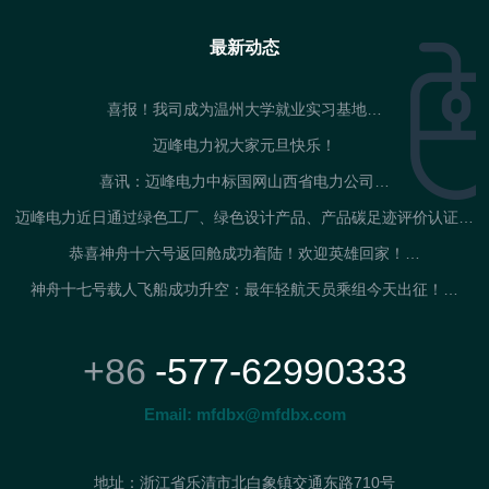
最新动态
喜报！我司成为温州大学就业实习基地…
迈峰电力祝大家元旦快乐！
喜讯：迈峰电力中标国网山西省电力公司…
迈峰电力近日通过绿色工厂、绿色设计产品、产品碳足迹评价认证…
恭喜神舟十六号返回舱成功着陆！欢迎英雄回家！…
神舟十七号载人飞船成功升空：最年轻航天员乘组今天出征！…
+86
-577-62990333
Email:
mfdbx@mfdbx.com
地址：浙江省乐清市北白象镇交通东路710号