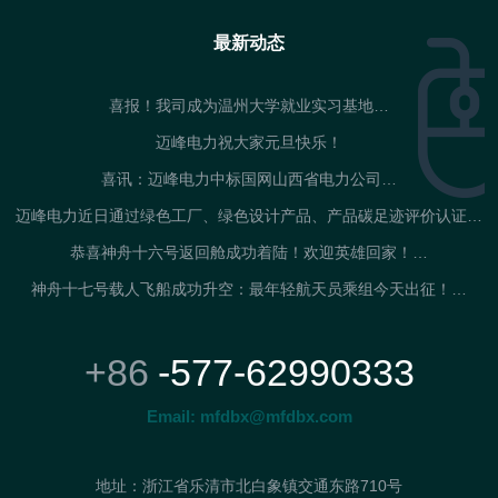
最新动态
喜报！我司成为温州大学就业实习基地…
迈峰电力祝大家元旦快乐！
喜讯：迈峰电力中标国网山西省电力公司…
迈峰电力近日通过绿色工厂、绿色设计产品、产品碳足迹评价认证…
恭喜神舟十六号返回舱成功着陆！欢迎英雄回家！…
神舟十七号载人飞船成功升空：最年轻航天员乘组今天出征！…
+86
-577-62990333
Email:
mfdbx@mfdbx.com
地址：浙江省乐清市北白象镇交通东路710号