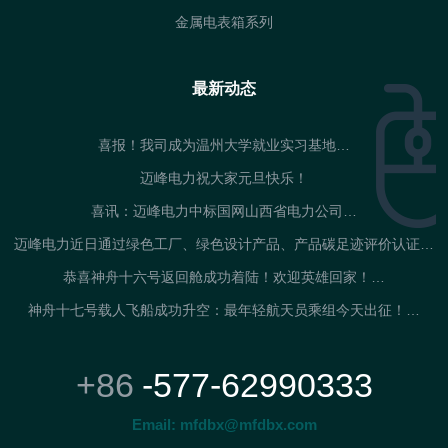
金属电表箱系列
最新动态
喜报！我司成为温州大学就业实习基地…
迈峰电力祝大家元旦快乐！
喜讯：迈峰电力中标国网山西省电力公司…
迈峰电力近日通过绿色工厂、绿色设计产品、产品碳足迹评价认证…
恭喜神舟十六号返回舱成功着陆！欢迎英雄回家！…
神舟十七号载人飞船成功升空：最年轻航天员乘组今天出征！…
+86
-577-62990333
Email:
mfdbx@mfdbx.com