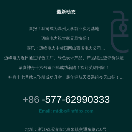
最新动态
喜报！我司成为温州大学就业实习基地…
迈峰电力祝大家元旦快乐！
喜讯：迈峰电力中标国网山西省电力公司…
迈峰电力近日通过绿色工厂、绿色设计产品、产品碳足迹评价认证…
恭喜神舟十六号返回舱成功着陆！欢迎英雄回家！…
神舟十七号载人飞船成功升空：最年轻航天员乘组今天出征！…
+86
-577-62990333
Email:
mfdbx@mfdbx.com
地址：浙江省乐清市北白象镇交通东路710号