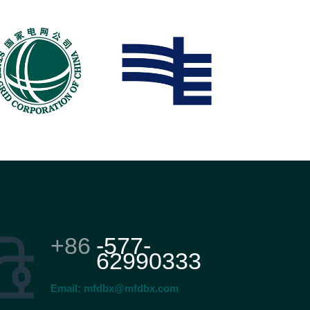
+86
-577-
62990333
Email:
mfdbx@mfdbx.com