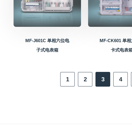
MF-J601C 单相六位电
MF-CK601 单
子式电表箱
卡式电表
1
2
3
4