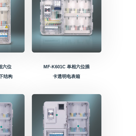
单相六位
MF-K601C 单相六位插
下结构
卡透明电表箱