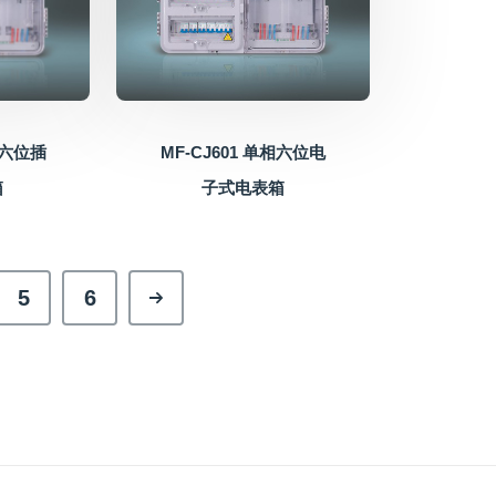
相六位插
MF-CJ601 单相六位电
箱
子式电表箱
5
6